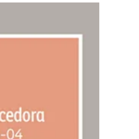
of this event in Qatar using air and hospitality
data, uncovering how demand patterns shifted
before, during, and after the tournament. ✓
2026 Preview: Fast-forward to the upcoming
2026 football event across the U.S., Canada,
and Mexico, and discover the latest forward-
looking data on bookings and occupancy. Learn
how destinations, hotels, and the wider travel
ecosystem can