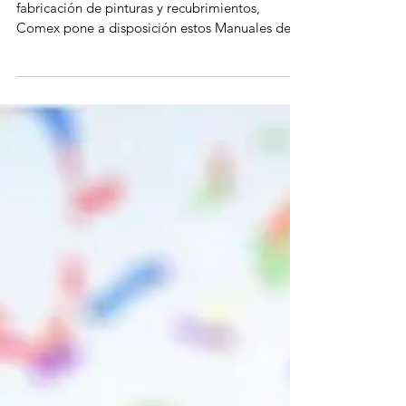
Con más de 65 años de trayectoria en la
fabricación de pinturas y recubrimientos,
Comex pone a disposición estos Manuales de
Mantenimiento diseñados para atender las
necesidades reales que se presentan en las
instalaciones del área de mantenimiento en
hoteles de distintas categorías: desde
propiedades cinco estrellas y hoteles boutique,
hasta establecimientos de dos y tres estrellas.
Estos documentos ofrecen una guía práctica y
especializada que permite a los equipos de
mant