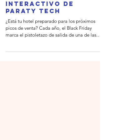
Prepárate para el
Black Friday 2025 con
el checklist
interactivo de
Paraty Tech
¿Está tu hotel preparado para los próximos
picos de venta? Cada año, el Black Friday
marca el pistoletazo de salida de una de las
etapas comerciales más competitivas para el
sector hotelero. Una fecha en la que no basta
con “estar”. Hay que hacerlo con sentido
estratégico, coherencia y previsión. Sin
embargo, no todos los hoteles logran
transformar la avalancha de búsquedas en
reservas reales. Algunos se quedan a medio