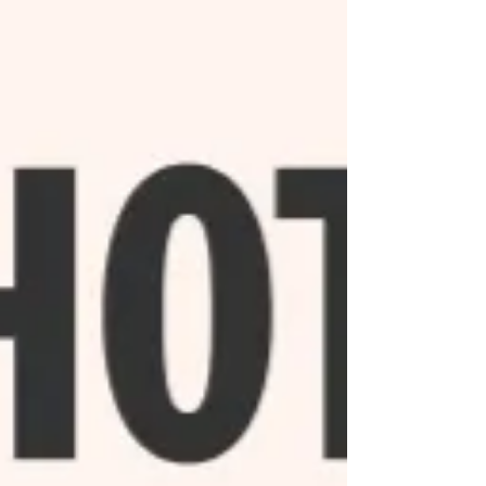
camino, otros no llegan a tiempo… y los más
preparados co