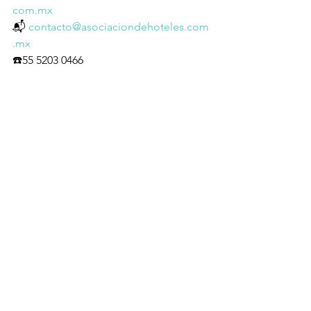
com.mx
📬 
contacto@asociaciondehoteles.com
.mx
☎️55 5203 0466