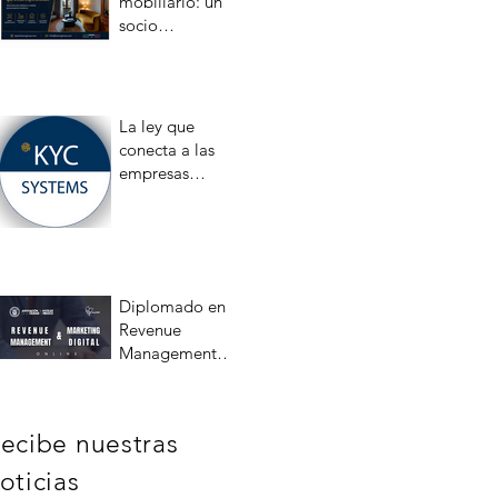
mobiliario: un
socio
estratégico
para la
hotelería en
México
La ley que
conecta a las
empresas
mexicanas con
la búsqueda de
personas
desaparecidas
Diplomado en
Revenue
Management y
Marketing
Digital
ecibe nuestras
oticias