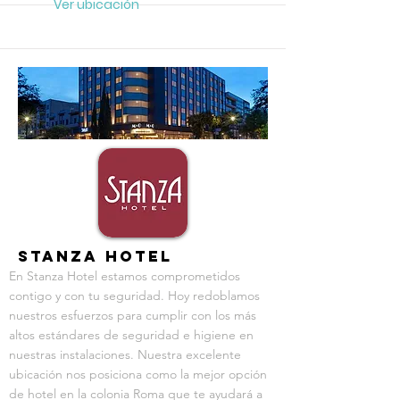
Ver ubicación
RECOMENDADO
Stanza Hotel
En Stanza Hotel estamos comprometidos
contigo y con tu seguridad. Hoy redoblamos
nuestros esfuerzos para cumplir con los más
altos estándares de seguridad e higiene en
nuestras instalaciones. Nuestra excelente
ubicación nos posiciona como la mejor opción
de hotel en la colonia Roma que te ayudará a