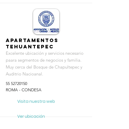
Apartamentos
Tehuantepec
Excelente ubicación y servicios necesario
paara segmentos de negocios y familia.
Muy cerca del Bosque de Chapultepec y
Auditrio Nacioanal.
55 52720150
ROMA - CONDESA
Visita nuestra web
Ver ubicación