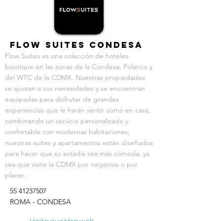
Flow Suites Condesa
Flow Suites es una colección de hoteles
boutique en las zonas de la Condesa, Polanco y
del WTC de la CDMX. Nuestras propiedades
se ajustan a sus necesidades y se encuentran
equipadas para disfrutar de grandes
experiencias que le harán sentir como en casa,
combinando un servicio personalizado y
confortable con modernas habitaciones;
nuestras suites y apartamentos están diseñados
para hacer que su estadía sea más cómoda, ya
sea que visite la CDMX por negocios o por
placer.
55 41237507
ROMA - CONDESA