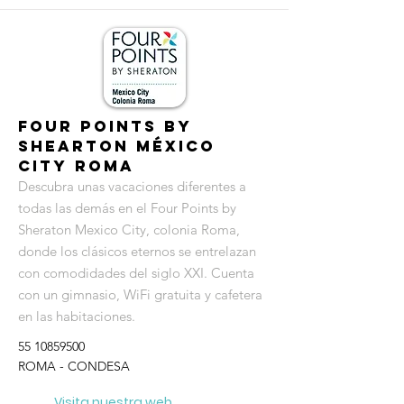
Four Points By
Shearton México
City Roma
Descubra unas vacaciones diferentes a
todas las demás en el Four Points by
Sheraton Mexico City, colonia Roma,
donde los clásicos eternos se entrelazan
con comodidades del siglo XXI. Cuenta
con un gimnasio, WiFi gratuita y cafetera
en las habitaciones.
55 10859500
ROMA - CONDESA
Visita nuestra web