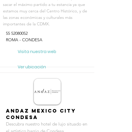
sacar el máximo partido a tu estancia ya que
estamos muy cerca del Centro Histórico, y de
las zonas económicas y culturales más
importantes de la CDMX.
55 52080052
ROMA - CONDESA
Visita nuestra web
Ver ubicación
RECOMENDADO
Andaz Mexico City
Condesa
Descubra nuestro hotel de lujo situado en
el artístico barrio de Condesa.