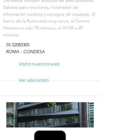
Los baños incluyen artículos de aseo gratuitos.
Salones para reuniones, mostrador de
información turística y consigna de equipaje. El
barrio de la Roma está muy cerca, el Centro
Histórico a solo 10 minutos, el AICM a 20
minutos.
55 52083305
ROMA - CONDESA
Visita nuestra web
Ver ubicación
RECOMENDADO