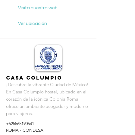
Visita nuestra web
Ver ubicación
Casa Columpio
¡Descubre la vibrante Ciudad de México!
En Casa Columpio hostel, ubicado en el
corazón de la icónica Colonia Roma,
ofrece un ambiente acogedor y moderno
para viajeros.
+525565190541
ROMA - CONDESA