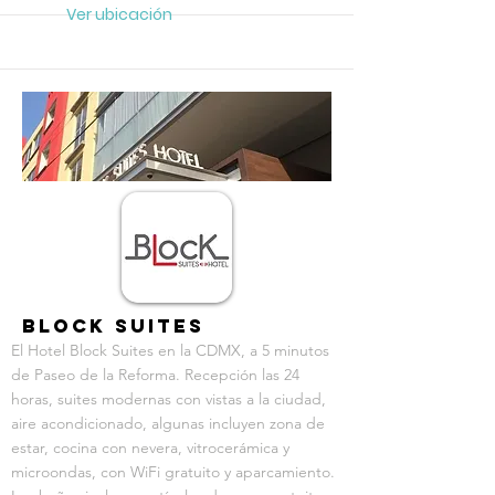
Ver ubicación
RECOMENDADO
Block Suites
El Hotel Block Suites en la CDMX, a 5 minutos
de Paseo de la Reforma. Recepción las 24
horas, suites modernas con vistas a la ciudad,
aire acondicionado, algunas incluyen zona de
estar, cocina con nevera, vitrocerámica y
microondas, con WiFi gratuito y aparcamiento.