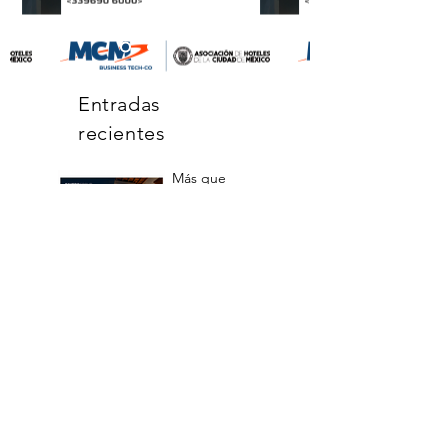
Entradas
recientes
Más que
mobiliario: un
socio estratégico
para la hotelería
en México
La ley que
conecta a las
empresas
mexicanas con la
búsqueda de
personas
desaparecidas