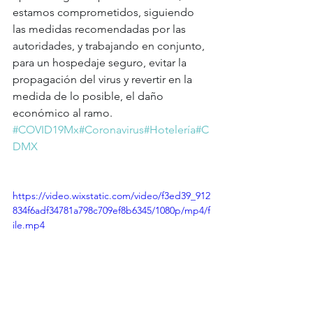
estamos comprometidos, siguiendo 
las medidas recomendadas por las 
autoridades, y trabajando en conjunto, 
para un hospedaje seguro, evitar la 
propagación del virus y revertir en la 
medida de lo posible, el daño 
económico al ramo.  
#COVID19Mx
#Coronavirus
#Hotelería
#C
DMX
https://video.wixstatic.com/video/f3ed39_912
834f6adf34781a798c709ef8b6345/1080p/mp4/f
ile.mp4