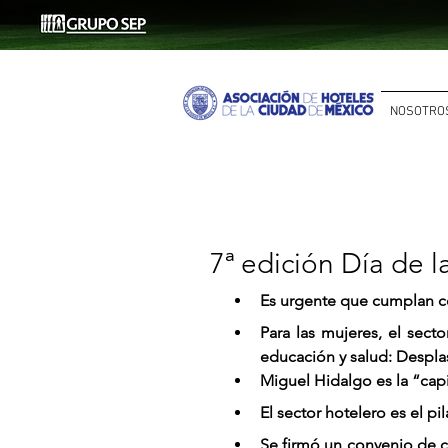
NOSOTRO
7ª edición Día de 
Es urgente que cumplan co
Para las mujeres, el sec
educación y salud: Despla
Miguel Hidalgo es la “cap
El sector hotelero es el pi
Se firmó un convenio de co