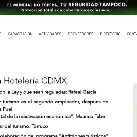
S
CAPACITACIÓN
ACTIVIDADES
PROVEEDORES
DIRECTORIO
CONT
la Hotelería CDMX.
n la Ley y que sean reguladas: Rafael García.
tor turismo es el segundo empleador, después de 
s Puel.
ital de la reactivación económica”: Maurico Tabe
lar del turismo: Torruco
laboración del programa “Anfitriones turísticos” 