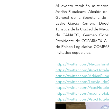
Al evento también asistieron
Adrián Rubalcava, Alcalde de 
General de la Secretaría de 
Leslie García Romero, Dire
Turística de la Ciudad de Méxi
de CANACO, Germán González
Presidente de COPARMEX Ciud
de Enlace Legislativo COMPA
invitados especiales. 
https://twitter.com/NexosTuri
https://twitter.com/AsocHote
https://twitter.com/AdrianRub
https://twitter.com/Leovigild
https://twitter.com/AsocHote
https://twitter.com/mauriciot
https://twitter.com/AsocHote