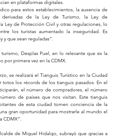
cian en plataformas digitales. 
ico para estos establecimientos, la ausencia de 
s derivadas de la Ley de Turismo, la Ley de 
a Ley de Protección Civil y otras regulaciones, lo 
tre los turistas aumentado la inseguridad. Es 
y y que sean reguladas".
 turismo, Desplas Puel, en lo relevante que es la 
ico por primera vez en la CDMX. 
zo, se realizará el Tianguis Turístico en la Ciudad 
otos los récords de los tianguis pasados. En el 
iciparán, el número de compradores, el número 
úmero de países que nos visitan. Este tianguis 
bitantes de esta ciudad tomen conciencia de la 
 una gran oportunidad para mostrarle al mundo el 
 la CDMX”. 
Alcalde de Miguel Hidalgo, subrayó que gracias a 