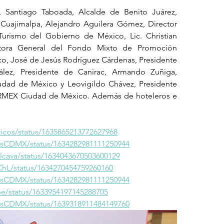
, Santiago Taboada, Alcalde de Benito Juárez, 
Cuajimalpa, Alejandro Aguilera Gómez, Director 
Turismo del Gobierno de México, Lic. Christian 
ctora General del Fondo Mixto de Promoción 
co, José de Jesús Rodríguez Cárdenas, Presidente 
, Presidente de Canirac, Armando Zuñiga,  
ad de México y Leovigildo Chávez, Presidente 
RMEX Ciudad de México. Además de hoteleros e 
sticos/status/1635865213772627968
lesCDMX/status/1634282981111250944
alcava/status/1634043670503600129
oChL/status/1634270454759260160
lesCDMX/status/1634282981111250944
abe/status/1633954197145288705
lesCDMX/status/1639318911484149760