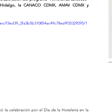
el Hidalgo, la CANACO CDMX, AMAV CDMX y 
video/f3ed39_2fa3b5b310854ac49c78ea9f35329295/1
ó la celebración por el Día de la Hotelería en la 