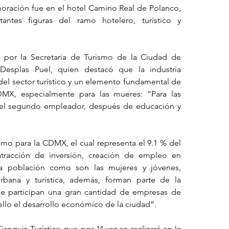
ración fue en el hotel Camino Real de Polanco, 
ntes figuras del ramo hotelero, turístico y 
 por la Secretaria de Turismo de la Ciudad de 
Desplas Puel, quien destacó que la industria 
del sector turístico y un elemento fundamental de 
MX, especialmente para las mueres: “Para las 
s el segundo empleador, después de educación y 
smo para la CDMX, el cual representa el 9.1 % del 
atracción de inversión, creación de empleo en 
a población como son las mujeres y jóvenes, 
urbana y turística, además, forman parte de la 
 participan una gran cantidad de empresas de 
ello el desarrollo económico de la ciudad”.
nguis Turístico que por 1ª vez se realizará en la 